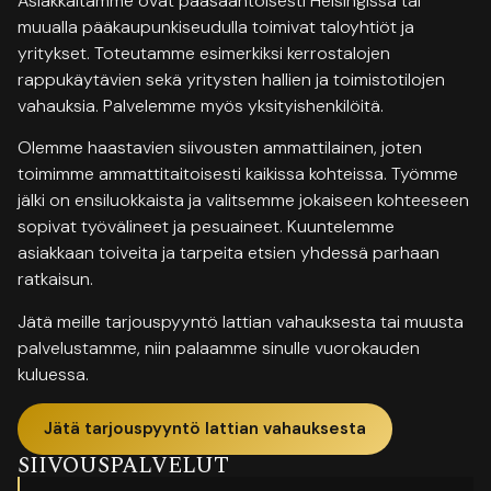
Asiakkaitamme ovat pääsääntöisesti Helsingissä tai
muualla pääkaupunkiseudulla toimivat taloyhtiöt ja
yritykset. Toteutamme esimerkiksi kerrostalojen
rappukäytävien sekä yritysten hallien ja toimistotilojen
vahauksia. Palvelemme myös yksityishenkilöitä.
Olemme haastavien siivousten ammattilainen, joten
toimimme ammattitaitoisesti kaikissa kohteissa. Työmme
jälki on ensiluokkaista ja valitsemme jokaiseen kohteeseen
sopivat työvälineet ja pesuaineet. Kuuntelemme
asiakkaan toiveita ja tarpeita etsien yhdessä parhaan
ratkaisun.
Jätä meille tarjouspyyntö lattian vahauksesta tai muusta
palvelustamme, niin palaamme sinulle vuorokauden
kuluessa.
Jätä tarjouspyyntö lattian vahauksesta
SIIVOUSPALVELUT