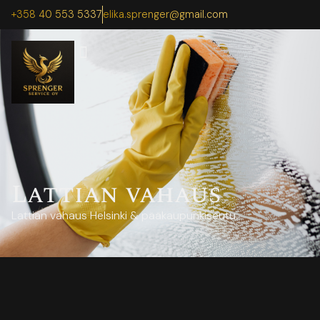
+358 40 553 5337
elika.sprenger@gmail.com
Lattian vahaus
Lattian vahaus Helsinki & pääkaupunkiseutu.