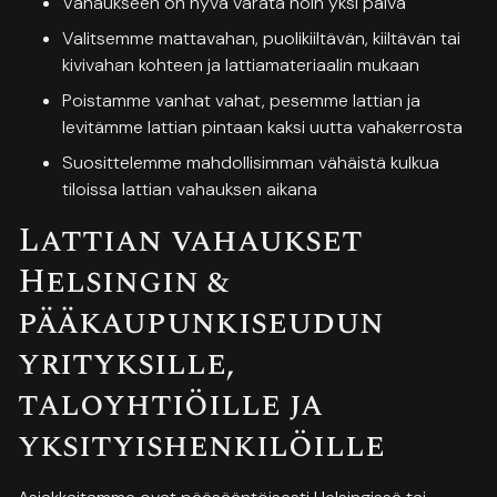
Vahaukseen on hyvä varata noin yksi päivä
Valitsemme mattavahan, puolikiiltävän, kiiltävän tai
kivivahan kohteen ja lattiamateriaalin mukaan
Poistamme vanhat vahat, pesemme lattian ja
levitämme lattian pintaan kaksi uutta vahakerrosta
Suosittelemme mahdollisimman vähäistä kulkua
tiloissa lattian vahauksen aikana
Lattian vahaukset
Helsingin &
pääkaupunkiseudun
yrityksille,
taloyhtiöille ja
yksityishenkilöille