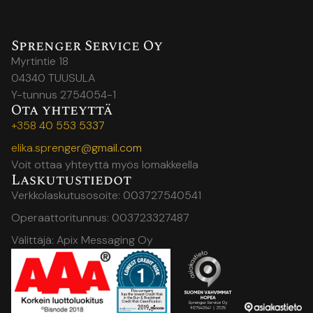
Sprenger Service Oy
Myrtintie 18
04340 TUUSULA
Y-tunnus 2754054-1
Ota yhteyttä
+358 40 553 5337
elika.sprenger@gmail.com
Voit ottaa yhteyttä myös lomakkeella
Laskutustiedot
Verkkolaskutusosoite: 003727540541
Operaattoritunnus: 003723327487
Välittäjä: Apix Messaging Oy