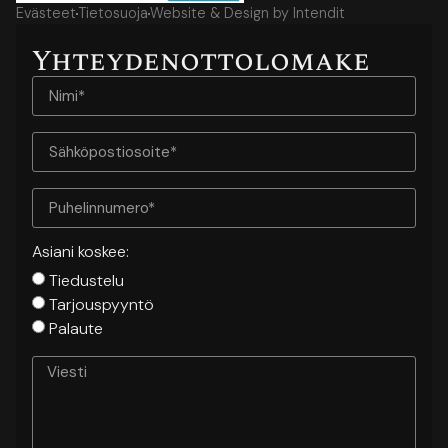
Evästeet
Tietosuoja
Website & Design by Intendit
Yhteyden­ottolomake
Asiani koskee:
Tiedustelu
Tarjouspyyntö
Palaute